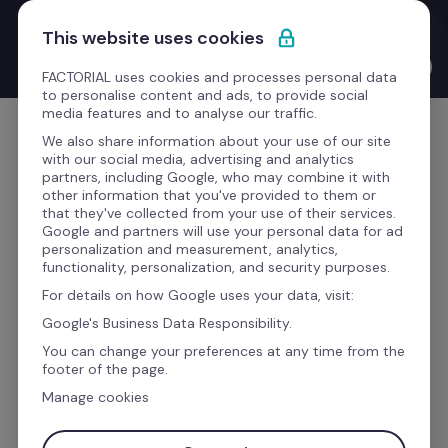
Ir al contenido
Nuevo Launches with the CEO: Bernat Farrero te cuenta todo 
This website uses cookies
lo que hemos lanzado este trimestre.
Ver el vídeo →
FACTORIAL uses cookies and processes personal data
to personalise content and ads, to provide social
media features and to analyse our traffic.
Empieza gratis
We also share information about your use of our site
with our social media, advertising and analytics
partners, including Google, who may combine it with
other information that you've provided to them or
that they've collected from your use of their services.
Google and partners will use your personal data for ad
El software de 
personalization and measurement, analytics,
functionality, personalization, and security purposes.
reclutamiento y selección 
For details on how Google uses your data, visit:
de personal para 
Google's Business Data Responsibility.
encontrar el mejor talento
You can change your preferences at any time from the
footer of the page.
Manage cookies
Recluta más rápido y da la mejor bienvenida. 